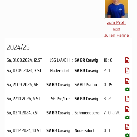
zum Profil
von
Julian Hahne
2024/25
Sa, 31.08.2024
, 12.ST
JSG L/A/E II
:
SV BR Coswig
10 : 0
Sa, 07.09.2024
, 3.ST
Nudersdorf
:
SV BR Coswig
2 : 1
Sa, 21.09.2024
, AF
SV BR Coswig
:
SV BR Pratau
0 : 15
(
)
So, 27.10.2024
, 6.ST
SG Pre/Tre
:
SV BR Coswig
3 : 2
So, 03.11.2024
, 7.ST
SV BR Coswig
:
Schmiedeberg
7 : 0
a.W.
(
)
So, 01.12.2024
, 10.ST
SV BR Coswig
:
Nudersdorf
0 : 1
(
)