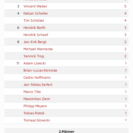
3
Vincent Weber
5
4
Fabian Scheller
4
Tim Schölzel
4
6
Hendrik Barth
3
Hendrik Schaaf
3
8
Jan-Erik Bergt
2
Michael Warnecke
2
Yannick Trog
2
11
Adam Lisiecki
1
Brian-Lucas Körnicke
1
Cedric Hoffmann
1
Jan-Niklas Seifert
1
Marco Tille
1
Maximilian Ziem
1
Philipp Meyers
1
Tobias Ristok
1
Tomasz Glowicki
1
2.Männer