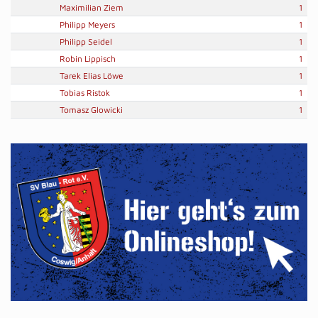
Maximilian Ziem
1
Philipp Meyers
1
Philipp Seidel
1
Robin Lippisch
1
Tarek Elias Löwe
1
Tobias Ristok
1
Tomasz Glowicki
1