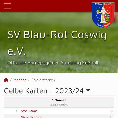
SV Blau-Rot Coswig
e.V.
Offizielle Homepage der Abteilung Fußball
Männer
Spielerstatistik
Gelbe Karten -
2023/24
1.Männer
(Gelbe Karten)
1
Arne Saage
6
Niklas Schölzel
6