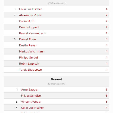
(Gelbe Karten)
1
Colin Luc Fischer
4
2
Alexander Ziem
2
Collin Muth
2
Dennis Lippert
2
Pascal Kanzenbach
2
6
Daniel Zoun
1
Dustin Reyer
1
Markus Wichmann
1
Philipp Seidel
1
Robin Lippisch
1
Tarek Elias Löwe
1
Gesamt
(Gelbe Karten)
1
Arne Saage
6
Niklas Schölzel
6
3
Vincent Weber
5
4
Colin Luc Fischer
4