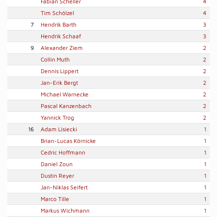
Fabian Scheller
4
Tim Schölzel
4
7
Hendrik Barth
3
Hendrik Schaaf
3
9
Alexander Ziem
2
Collin Muth
2
Dennis Lippert
2
Jan-Erik Bergt
2
Michael Warnecke
2
Pascal Kanzenbach
2
Yannick Trog
2
16
Adam Lisiecki
1
Brian-Lucas Körnicke
1
Cedric Hoffmann
1
Daniel Zoun
1
Dustin Reyer
1
Jan-Niklas Seifert
1
Marco Tille
1
Markus Wichmann
1