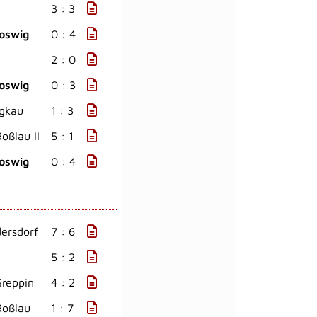
3 : 3
oswig
0 : 4
2 : 0
oswig
0 : 3
igkau
1 : 3
oßlau II
5 : 1
oswig
0 : 4
ersdorf
7 : 6
5 : 2
reppin
4 : 2
Roßlau
1 : 7