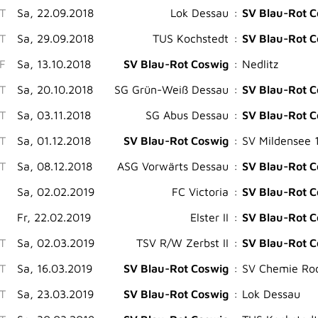
ST
Sa, 22.09.2018
Lok Dessau
:
SV Blau-Rot C
ST
Sa, 29.09.2018
TUS Kochstedt
:
SV Blau-Rot C
F
Sa, 13.10.2018
SV Blau-Rot Coswig
:
Nedlitz
ST
Sa, 20.10.2018
SG Grün-Weiß Dessau
:
SV Blau-Rot C
ST
Sa, 03.11.2018
SG Abus Dessau
:
SV Blau-Rot C
ST
Sa, 01.12.2018
SV Blau-Rot Coswig
:
SV Mildensee 
ST
Sa, 08.12.2018
ASG Vorwärts Dessau
:
SV Blau-Rot C
Sa, 02.02.2019
FC Victoria
:
SV Blau-Rot C
Fr, 22.02.2019
Elster II
:
SV Blau-Rot C
ST
Sa, 02.03.2019
TSV R/W Zerbst II
:
SV Blau-Rot C
ST
Sa, 16.03.2019
SV Blau-Rot Coswig
:
SV Chemie Ro
ST
Sa, 23.03.2019
SV Blau-Rot Coswig
:
Lok Dessau