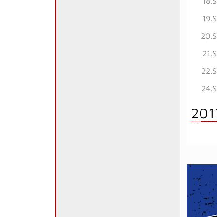
18.
19.
20.S
21.
22.S
24.S
201