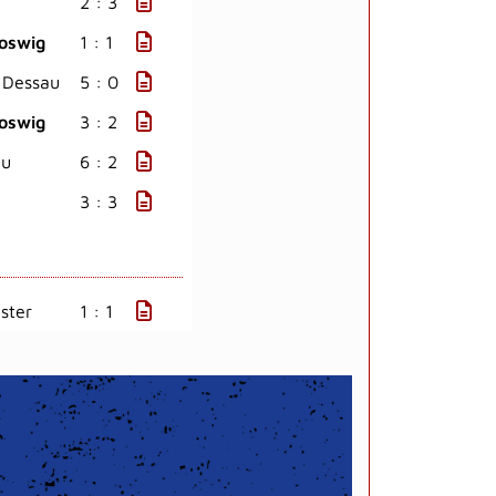
2 : 3
oswig
1 : 1
 Dessau
5 : 0
oswig
3 : 2
au
6 : 2
3 : 3
lster
1 : 1