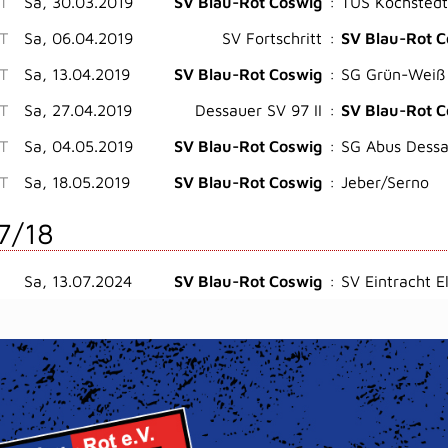
ST
Sa, 30.03.2019
SV Blau-Rot Coswig
:
TUS Kochstedt
ST
Sa, 06.04.2019
SV Fortschritt
:
SV Blau-Rot C
T
Sa, 13.04.2019
SV Blau-Rot Coswig
:
SG Grün-Weiß
ST
Sa, 27.04.2019
Dessauer SV 97 II
:
SV Blau-Rot C
T
Sa, 04.05.2019
SV Blau-Rot Coswig
:
SG Abus Dess
T
Sa, 18.05.2019
SV Blau-Rot Coswig
:
Jeber/Serno
7/18
Sa, 13.07.2024
SV Blau-Rot Coswig
:
SV Eintracht E