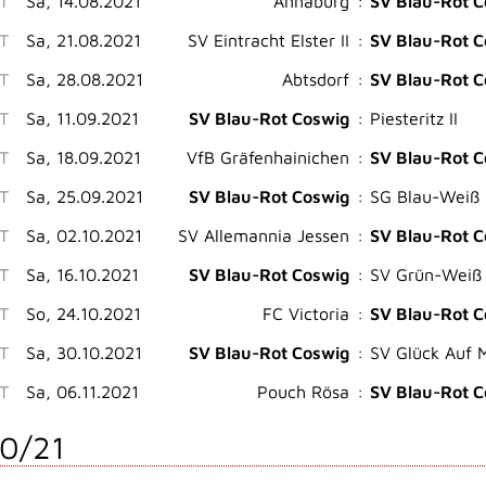
ST
Sa, 14.08.2021
Annaburg
:
SV Blau-Rot C
ST
Sa, 21.08.2021
SV Eintracht Elster II
:
SV Blau-Rot C
ST
Sa, 28.08.2021
Abtsdorf
:
SV Blau-Rot C
ST
Sa, 11.09.2021
SV Blau-Rot Coswig
:
Piesteritz II
ST
Sa, 18.09.2021
VfB Gräfenhainichen
:
SV Blau-Rot C
ST
Sa, 25.09.2021
SV Blau-Rot Coswig
:
SG Blau-Weiß 
ST
Sa, 02.10.2021
SV Allemannia Jessen
:
SV Blau-Rot C
ST
Sa, 16.10.2021
SV Blau-Rot Coswig
:
SV Grün-Weiß 
ST
So, 24.10.2021
FC Victoria
:
SV Blau-Rot C
ST
Sa, 30.10.2021
SV Blau-Rot Coswig
:
SV Glück Auf 
ST
Sa, 06.11.2021
Pouch Rösa
:
SV Blau-Rot C
0/21