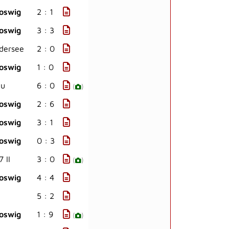
oswig
2 : 1
oswig
3 : 3
dersee
2 : 0
oswig
1 : 0
au
6 : 0
(
)
oswig
2 : 6
oswig
3 : 1
oswig
0 : 3
 II
3 : 0
(
)
oswig
4 : 4
5 : 2
oswig
1 : 9
(
)