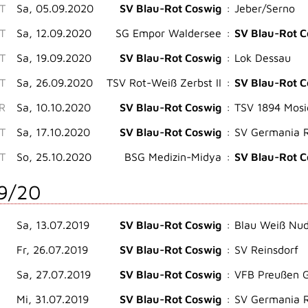
ST
Sa, 05.09.2020
SV Blau-Rot Coswig
:
Jeber/Serno
ST
Sa, 12.09.2020
SG Empor Waldersee
:
SV Blau-Rot C
ST
Sa, 19.09.2020
SV Blau-Rot Coswig
:
Lok Dessau
ST
Sa, 26.09.2020
TSV Rot-Weiß Zerbst II
:
SV Blau-Rot C
.R
Sa, 10.10.2020
SV Blau-Rot Coswig
:
TSV 1894 Mos
ST
Sa, 17.10.2020
SV Blau-Rot Coswig
:
SV Germania R
ST
So, 25.10.2020
BSG Medizin-Midya
:
SV Blau-Rot C
9/20
Sa, 13.07.2019
SV Blau-Rot Coswig
:
Blau Weiß Nud
Fr, 26.07.2019
SV Blau-Rot Coswig
:
SV Reinsdorf
Sa, 27.07.2019
SV Blau-Rot Coswig
:
VFB Preußen G
Mi, 31.07.2019
SV Blau-Rot Coswig
:
SV Germania 