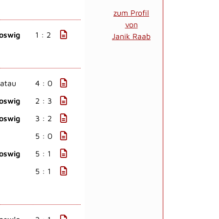
zum Profil
von
oswig
1 : 2
Janik Raab
ratau
4 : 0
oswig
2 : 3
oswig
3 : 2
5 : 0
oswig
5 : 1
5 : 1