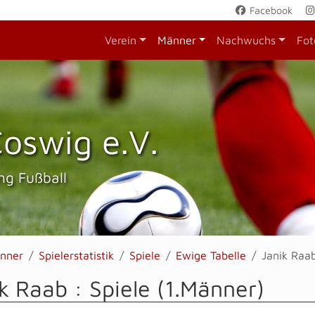
Facebook
Verein
Männer
Nachwuchs
Fot
oswig e.V.
ng Fußball
nner
Spielerstatistik
Spiele
Ewige Tabelle
Janik Raa
k Raab : Spiele (1.Männer)