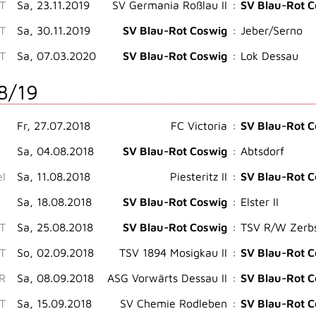
ST
Sa, 23.11.2019
SV Germania Roßlau II
:
SV Blau-Rot C
ST
Sa, 30.11.2019
SV Blau-Rot Coswig
:
Jeber/Serno
ST
Sa, 07.03.2020
SV Blau-Rot Coswig
:
Lok Dessau
8/19
Fr, 27.07.2018
FC Victoria
:
SV Blau-Rot C
Sa, 04.08.2018
SV Blau-Rot Coswig
:
Abtsdorf
el
Sa, 11.08.2018
Piesteritz II
:
SV Blau-Rot C
Sa, 18.08.2018
SV Blau-Rot Coswig
:
Elster II
ST
Sa, 25.08.2018
SV Blau-Rot Coswig
:
TSV R/W Zerbs
ST
So, 02.09.2018
TSV 1894 Mosigkau II
:
SV Blau-Rot C
.R
Sa, 08.09.2018
ASG Vorwärts Dessau II
:
SV Blau-Rot C
ST
Sa, 15.09.2018
SV Chemie Rodleben
:
SV Blau-Rot C