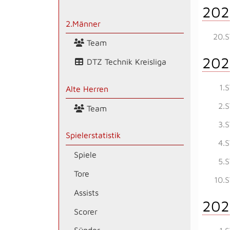
202
2.Männer
20.S
Team
202
DTZ Technik Kreisliga
1.
Alte Herren
2.
Team
3.
Spielerstatistik
4.
Spiele
5.
Tore
10.
Assists
202
Scorer