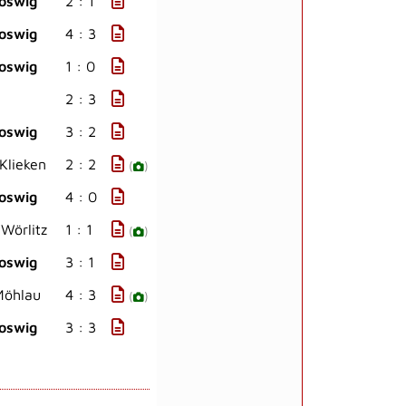
oswig
2 : 1
oswig
4 : 3
oswig
1 : 0
2 : 3
oswig
3 : 2
Klieken
2 : 2
(
)
oswig
4 : 0
Wörlitz
1 : 1
(
)
oswig
3 : 1
Möhlau
4 : 3
(
)
oswig
3 : 3