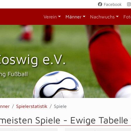
Facebook
Verein
Männer
Nachwuchs
Fot
oswig e.V.
ng Fußball
nner
Spielerstatistik
Spiele
meisten Spiele -
Ewige Tabelle