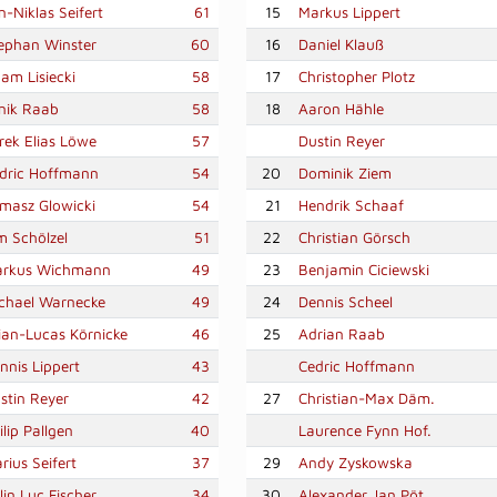
n-Niklas Seifert
61
15
Markus Lippert
ephan Winster
60
16
Daniel Klauß
am Lisiecki
58
17
Christopher Plotz
nik Raab
58
18
Aaron Hähle
rek Elias Löwe
57
Dustin Reyer
dric Hoffmann
54
20
Dominik Ziem
masz Glowicki
54
21
Hendrik Schaaf
m Schölzel
51
22
Christian Görsch
rkus Wichmann
49
23
Benjamin Ciciewski
chael Warnecke
49
24
Dennis Scheel
ian-Lucas Körnicke
46
25
Adrian Raab
nnis Lippert
43
Cedric Hoffmann
stin Reyer
42
27
Christian-Max Däm.
ilip Pallgen
40
Laurence Fynn Hof.
rius Seifert
37
29
Andy Zyskowska
lin Luc Fischer
34
30
Alexander Jan Pöt.