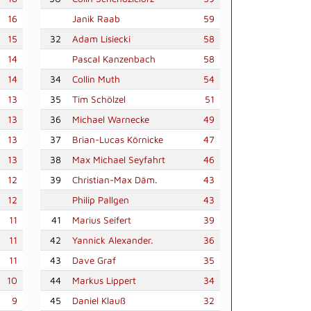
16
Janik Raab
59
15
32
Adam Lisiecki
58
14
Pascal Kanzenbach
58
14
34
Collin Muth
54
13
35
Tim Schölzel
51
13
36
Michael Warnecke
49
13
37
Brian-Lucas Körnicke
47
13
38
Max Michael Seyfahrt
46
12
39
Christian-Max Däm.
43
12
Philip Pallgen
43
11
41
Marius Seifert
39
11
42
Yannick Alexander.
36
11
43
Dave Graf
35
10
44
Markus Lippert
34
9
45
Daniel Klauß
32