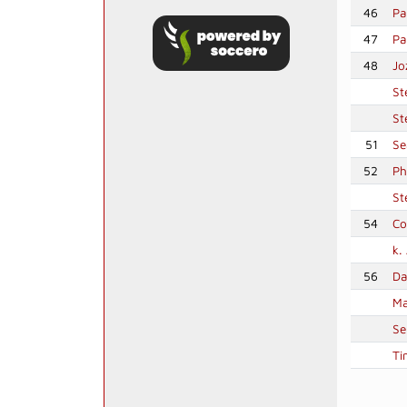
46
Pa
47
Pa
48
Jo
St
St
51
Se
52
Ph
St
54
Co
k.
56
Da
Ma
Se
Ti