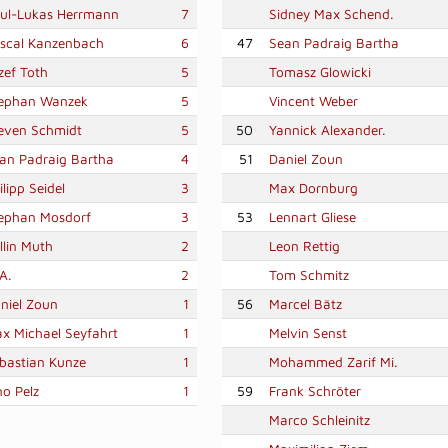
ul-Lukas Herrmann
7
Sidney Max Schend.
scal Kanzenbach
6
47
Sean Padraig Bartha
zef Toth
5
Tomasz Glowicki
ephan Wanzek
5
Vincent Weber
even Schmidt
5
50
Yannick Alexander.
an Padraig Bartha
4
51
Daniel Zoun
ilipp Seidel
3
Max Dornburg
ephan Mosdorf
3
53
Lennart Gliese
llin Muth
2
Leon Rettig
 A.
2
Tom Schmitz
niel Zoun
1
56
Marcel Bätz
x Michael Seyfahrt
1
Melvin Senst
bastian Kunze
1
Mohammed Zarif Mi.
no Pelz
1
59
Frank Schröter
Marco Schleinitz