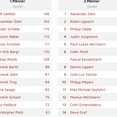
1.Männer
2.Männer
(Spiele)
(Spiele)
lli Seefeld
146
1
Alexander Ziem
ximilian Ziem
142
2
Robin Lippisch
bian Scheller
115
3
Philipp Seidel
ncent Weber
112
4
Justin Jungmann
klas Schölzel
111
5
Paul-Lukas Herrmann
n-Erik Bergt
110
6
Collin Muth
bias Ristok
108
Pascal Kanzenbach
ndrik Barth
89
8
Dennis Lippert
minik Ziem
87
9
Colin Luc Fischer
nnick Trog
84
10
Philipp Meyers
ne Saage
82
11
Max Michael Seyfahrt
ndrik Schaaf
75
12
Markus Wichmann
x Paßlack
72
13
Colin Schendzielorz
ristopher Plotz
61
14
Dave Graf