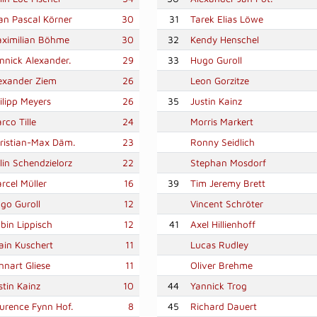
an Pascal Körner
30
31
Tarek Elias Löwe
ximilian Böhme
30
32
Kendy Henschel
nnick Alexander.
29
33
Hugo Guroll
exander Ziem
26
Leon Gorzitze
ilipp Meyers
26
35
Justin Kainz
rco Tille
24
Morris Markert
ristian-Max Däm.
23
Ronny Seidlich
lin Schendzielorz
22
Stephan Mosdorf
rcel Müller
16
39
Tim Jeremy Brett
go Guroll
12
Vincent Schröter
bin Lippisch
12
41
Axel Hillienhoff
ain Kuschert
11
Lucas Rudley
nnart Gliese
11
Oliver Brehme
stin Kainz
10
44
Yannick Trog
urence Fynn Hof.
8
45
Richard Dauert