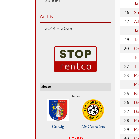
Sünder
Ja
16
St
Archiv
17
Ad
2014 - 2025
Ja
19
Ta
20
Ce
To
22
Ti
23
Ma
Mi
25
Br
26
De
27
Du
28
Ph
29
Ma
30
Co