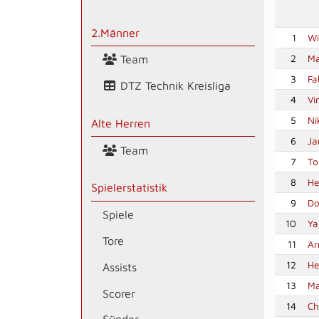
2.Männer
1
Wi
2
Ma
Team
3
Fa
DTZ Technik Kreisliga
4
Vi
5
Ni
Alte Herren
6
Ja
Team
7
To
8
He
Spielerstatistik
9
Do
Spiele
10
Ya
Tore
11
Ar
12
He
Assists
13
Ma
Scorer
14
Ch