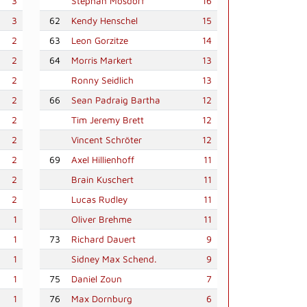
3
Stephan Mosdorf
16
3
62
Kendy Henschel
15
2
63
Leon Gorzitze
14
2
64
Morris Markert
13
2
Ronny Seidlich
13
2
66
Sean Padraig Bartha
12
2
Tim Jeremy Brett
12
2
Vincent Schröter
12
2
69
Axel Hillienhoff
11
2
Brain Kuschert
11
2
Lucas Rudley
11
1
Oliver Brehme
11
1
73
Richard Dauert
9
1
Sidney Max Schend.
9
1
75
Daniel Zoun
7
1
76
Max Dornburg
6