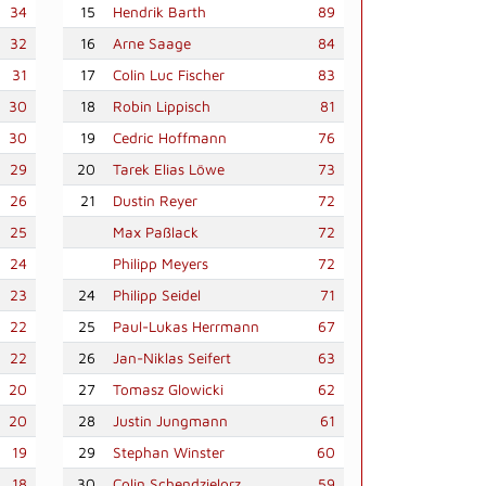
34
15
Hendrik Barth
89
32
16
Arne Saage
84
31
17
Colin Luc Fischer
83
30
18
Robin Lippisch
81
30
19
Cedric Hoffmann
76
29
20
Tarek Elias Löwe
73
26
21
Dustin Reyer
72
25
Max Paßlack
72
24
Philipp Meyers
72
23
24
Philipp Seidel
71
22
25
Paul-Lukas Herrmann
67
22
26
Jan-Niklas Seifert
63
20
27
Tomasz Glowicki
62
20
28
Justin Jungmann
61
19
29
Stephan Winster
60
18
30
Colin Schendzielorz
59