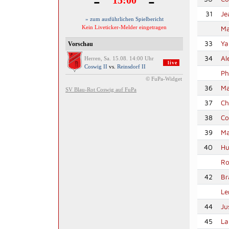
31
Je
Ma
33
Ya
34
Al
Ph
36
Ma
37
Ch
38
Co
39
Ma
40
Hu
Ro
42
Br
Le
44
Ju
45
La