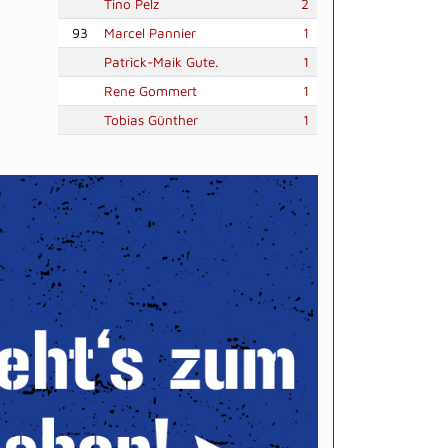
Tino Pelz
2
93
Marcel Pannier
1
Patrick-Maik Gute.
1
Rene Gommert
1
Tobias Günther
1