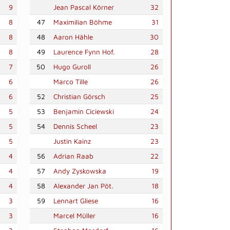
9
Jean Pascal Körner
32
8
47
Maximilian Böhme
31
8
48
Aaron Hähle
30
8
49
Laurence Fynn Hof.
28
7
50
Hugo Guroll
26
6
Marco Tille
26
6
52
Christian Görsch
25
5
53
Benjamin Ciciewski
24
5
54
Dennis Scheel
23
5
Justin Kainz
23
4
56
Adrian Raab
22
4
57
Andy Zyskowska
19
4
58
Alexander Jan Pöt.
18
3
59
Lennart Gliese
16
3
Marcel Müller
16