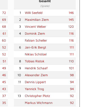
Gesamt
(Spiele)
72
1
Willi Seefeld
146
69
2
Maximilian Ziem
145
68
3
Vincent Weber
120
61
4
Dominik Ziem
116
60
Fabian Scheller
116
52
6
Jan-Erik Bergt
111
52
Niklas Schölzel
111
51
8
Tobias Ristok
110
49
9
Hendrik Schaaf
101
46
10
Alexander Ziem
98
45
11
Dennis Lippert
94
43
Yannick Trog
94
37
13
Christopher Plotz
92
35
Markus Wichmann
92