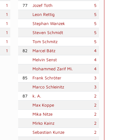
1
77
Jozef Toth
5
1
Leon Rettig
5
1
Stephan Wanzek
5
1
Steven Schmidt
5
1
Tom Schmitz
5
1
82
Marcel Bätz
4
Melvin Senst
4
Mohammed Zarif Mi.
4
85
Frank Schröter
3
Marco Schleinitz
3
87
k. A.
2
Max Koppe
2
Mika Nitze
2
Mirko Kainz
2
Sebastian Kunze
2