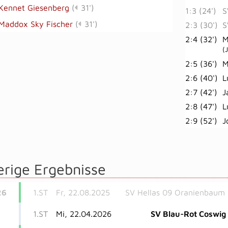
Kennet Giesenberg
(
31')
1:3 (24')
S
Maddox Sky Fischer
(
31')
2:3 (30')
S
2:4 (32')
M
(
2:5 (36')
M
2:6 (40')
L
2:7 (42')
J
2:8 (47')
L
2:9 (52')
J
erige Ergebnisse
26
1.ST
Fr, 22.08.2025
SV Hellas 09 Oranienbaum
1.ST
Mi, 22.04.2026
SV Blau-Rot Coswig