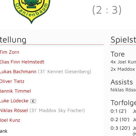
(2
:
3)
tellung
Spielst
Tim Zorn
Tore
Elias Finn Helmstedt
4x Joel Ku
2x Maddox 
Lukas Bachmann
(
31' Kennet Giesenberg
)
Assists
Oliver Tietz
Niklas Röss
Jannik Timmel
Luke Lüdecke
Torfolg
C
Niklas Rössel
(
31' Maddox Sky Fischer
)
0:1 (2')
J
0:2 (10')
J
Joel Kunz
0:3 (20')
J
bank
(