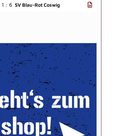
1 : 6
SV Blau-Rot Coswig