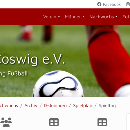
Facebook
Verein
Männer
Nachwuchs
Fot
oswig e.V.
ng Fußball
chwuchs
Archiv
D-Junioren
Spielplan
Spieltag