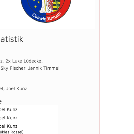
atistik
nz
,
2x Luke Lüdecke
,
Sky Fischer
,
Jannik Timmel
el
,
Joel Kunz
e
oel Kunz
oel Kunz
oel Kunz
Niklas Rössel)