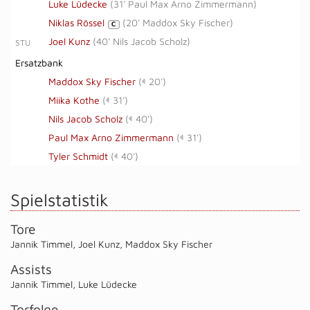
Luke Lüdecke
(
31' Paul Max Arno Zimmermann
)
Niklas Rössel
(
20' Maddox Sky Fischer
)
C
Joel Kunz
(
40' Nils Jacob Scholz
)
STU
Ersatzbank
Maddox Sky Fischer
(
20')
Miika Kothe
(
31')
Nils Jacob Scholz
(
40')
Paul Max Arno Zimmermann
(
31')
Tyler Schmidt
(
40')
Spielstatistik
Tore
Jannik Timmel
,
Joel Kunz
,
Maddox Sky Fischer
Assists
Jannik Timmel
,
Luke Lüdecke
Torfolge