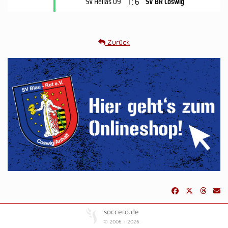
1 : 6
SV Hellas 09
SV BR Coswig
Zurück
soccero.de
© 2006 - 2026