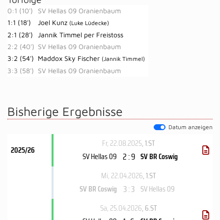
0:1 (10')
SV Hellas 09 Oranienbaum
1:1 (18')
Joel Kunz
(Luke Lüdecke)
2:1 (28')
Jannik Timmel per Freistoss
2:2 (40')
SV Hellas 09 Oranienbaum
3:2 (54')
Maddox Sky Fischer
(Jannik Timmel)
3:3 (58')
SV Hellas 09 Oranienbaum
Bisherige Ergebnisse
Datum anzeigen
Fr, 22.08.2025
, 1.ST
2025/26
2 : 9
SV Hellas 09
SV BR Coswig
Mi, 22.04.2026
, 1.ST
3 : 3
SV BR Coswig
SV Hellas 09
Sa, 25.04.2026
, 6.ST