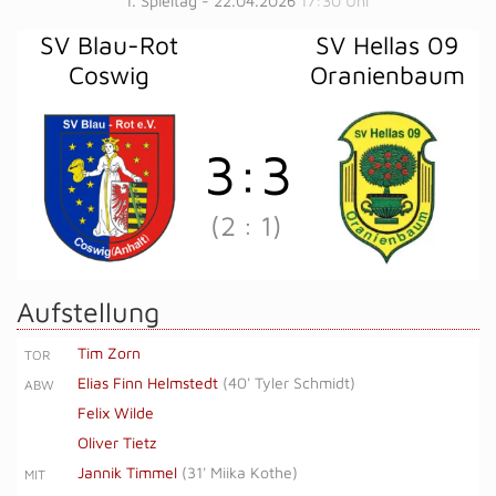
1. Spieltag - 22.04.2026
17:30 Uhr
SV Blau-Rot
SV Hellas 09
Coswig
Oranienbaum
3
:
3
(2
:
1)
Aufstellung
Tim Zorn
TOR
Elias Finn Helmstedt
(
40' Tyler Schmidt
)
ABW
Felix Wilde
Oliver Tietz
Jannik Timmel
(
31' Miika Kothe
)
MIT