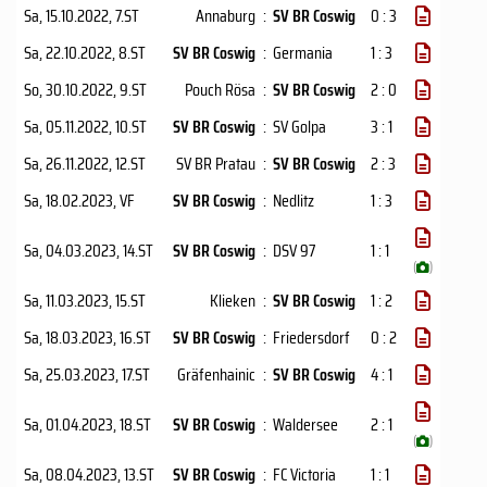
Sa, 15.10.2022
, 7.ST
Annaburg
:
SV BR Coswig
0 : 3
Sa, 22.10.2022
, 8.ST
SV BR Coswig
:
Germania
1 : 3
So, 30.10.2022
, 9.ST
Pouch Rösa
:
SV BR Coswig
2 : 0
Sa, 05.11.2022
, 10.ST
SV BR Coswig
:
SV Golpa
3 : 1
Sa, 26.11.2022
, 12.ST
SV BR Pratau
:
SV BR Coswig
2 : 3
Sa, 18.02.2023
, VF
SV BR Coswig
:
Nedlitz
1 : 3
Sa, 04.03.2023
, 14.ST
SV BR Coswig
:
DSV 97
1 : 1
(
)
Sa, 11.03.2023
, 15.ST
Klieken
:
SV BR Coswig
1 : 2
Sa, 18.03.2023
, 16.ST
SV BR Coswig
:
Friedersdorf
0 : 2
Sa, 25.03.2023
, 17.ST
Gräfenhainic
:
SV BR Coswig
4 : 1
Sa, 01.04.2023
, 18.ST
SV BR Coswig
:
Waldersee
2 : 1
(
)
Sa, 08.04.2023
, 13.ST
SV BR Coswig
:
FC Victoria
1 : 1