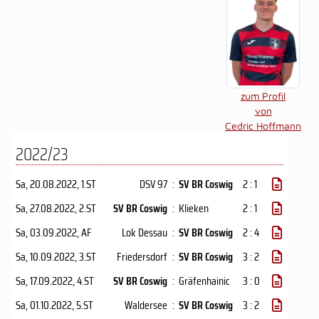
zum Profil
von
Cedric Hoffmann
2022/23
Sa, 20.08.2022
, 1.ST
DSV 97
:
SV BR Coswig
2 : 1
Sa, 27.08.2022
, 2.ST
SV BR Coswig
:
Klieken
2 : 1
Sa, 03.09.2022
, AF
Lok Dessau
:
SV BR Coswig
2 : 4
Sa, 10.09.2022
, 3.ST
Friedersdorf
:
SV BR Coswig
3 : 2
Sa, 17.09.2022
, 4.ST
SV BR Coswig
:
Gräfenhainic
3 : 0
Sa, 01.10.2022
, 5.ST
Waldersee
:
SV BR Coswig
3 : 2