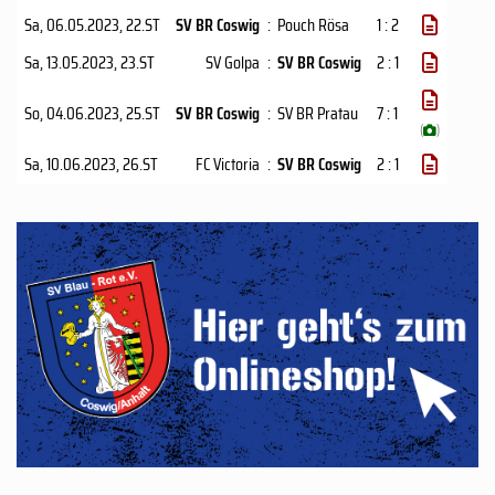
Sa, 06.05.2023
, 22.ST
SV BR Coswig
:
Pouch Rösa
1 : 2
Sa, 13.05.2023
, 23.ST
SV Golpa
:
SV BR Coswig
2 : 1
So, 04.06.2023
, 25.ST
SV BR Coswig
:
SV BR Pratau
7 : 1
(
)
Sa, 10.06.2023
, 26.ST
FC Victoria
:
SV BR Coswig
2 : 1