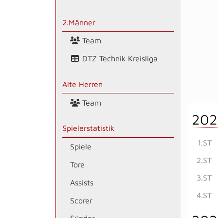
2.Männer
Team
DTZ Technik Kreisliga
Alte Herren
Team
202
Spielerstatistik
1.ST
Spiele
2.ST
Tore
3.ST
Assists
4.ST
Scorer