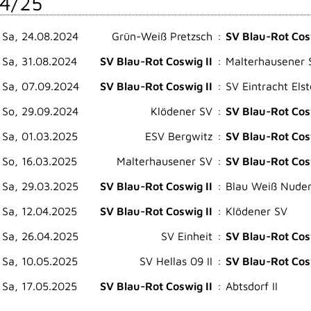
4/25
Sa, 24.08.2024
Grün-Weiß Pretzsch
:
SV Blau-Rot Cos
Sa, 31.08.2024
SV Blau-Rot Coswig II
:
Malterhausener 
Sa, 07.09.2024
SV Blau-Rot Coswig II
:
SV Eintracht Elste
So, 29.09.2024
Klödener SV
:
SV Blau-Rot Cos
Sa, 01.03.2025
ESV Bergwitz
:
SV Blau-Rot Cos
So, 16.03.2025
Malterhausener SV
:
SV Blau-Rot Cos
Sa, 29.03.2025
SV Blau-Rot Coswig II
:
Blau Weiß Nuders
Sa, 12.04.2025
SV Blau-Rot Coswig II
:
Klödener SV
Sa, 26.04.2025
SV Einheit
:
SV Blau-Rot Cos
Sa, 10.05.2025
SV Hellas 09 II
:
SV Blau-Rot Cos
Sa, 17.05.2025
SV Blau-Rot Coswig II
:
Abtsdorf II