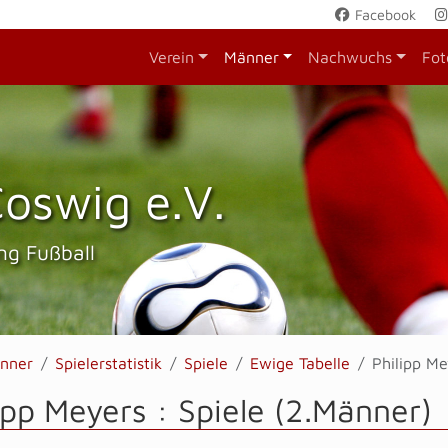
Facebook
Verein
Männer
Nachwuchs
Fot
oswig e.V.
ng Fußball
nner
Spielerstatistik
Spiele
Ewige Tabelle
Philipp Me
ipp Meyers : Spiele (2.Männer)