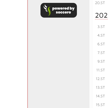
20.ST
202
3.ST
4.ST
6.ST
7.ST
9.ST
11.ST
12.ST
13.ST
14.ST
15.ST