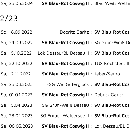
Sa, 25.05.2024
SV Blau-Rot Coswig II
:
Blau Weiß Pretti
2/23
So, 18.09.2022
Dobritz Garitz
:
SV Blau-Rot Cos
Sa, 24.09.2022
SV Blau-Rot Coswig II
:
SG Grün-Weiß D
Sa, 15.10.2022
Lok Dessau/BL Dessau II
:
SV Blau-Rot Cos
Sa, 22.10.2022
SV Blau-Rot Coswig II
:
TUS Kochstedt II
Sa, 12.11.2022
SV Blau-Rot Coswig II
:
Jeber/Serno II
Sa, 25.03.2023
FSG Wa. Güterglück
:
SV Blau-Rot Cos
Sa, 01.04.2023
SV Blau-Rot Coswig II
:
Dobritz Garitz
Sa, 15.04.2023
SG Grün-Weiß Dessau
:
SV Blau-Rot Cos
So, 23.04.2023
SG Empor Waldersee II
:
SV Blau-Rot Cos
Sa, 06.05.2023
SV Blau-Rot Coswig II
:
Lok Dessau/BL De