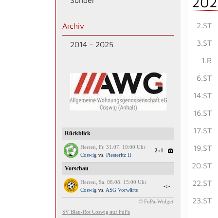
202
Sünder
2.ST
Archiv
3.ST
2014 - 2025
1.R
6.ST
14.ST
16.ST
17.ST
19.ST
20.ST
22.ST
23.ST