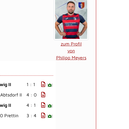
zum Profil
von
Philipp Meyers
wig II
1 : 1
(
)
Abtsdorf II
4 : 0
wig II
4 : 1
(
)
0 Prettin
3 : 4
(
)