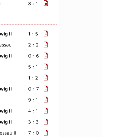
n
8 : 1
wig II
1 : 5
essau
2 : 2
wig II
0 : 6
5 : 1
1 : 2
wig II
0 : 7
9 : 1
wig II
4 : 1
wig II
3 : 3
ssau II
7 : 0