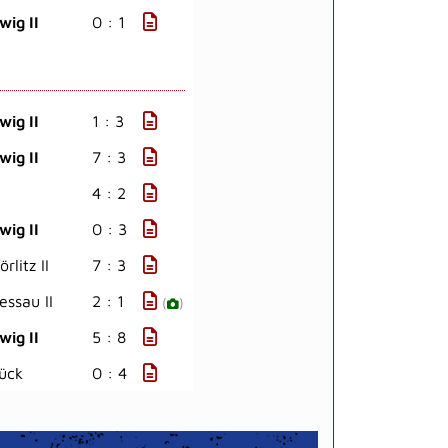
wig II
0 : 1
wig II
1 : 3
wig II
7 : 3
4 : 2
wig II
0 : 3
litz II
7 : 3
ssau II
2 : 1
(
)
wig II
5 : 8
ück
0 : 4