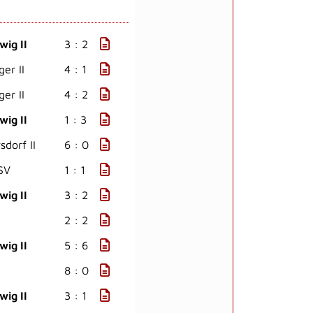
wig II
3 : 2
er II
4 : 1
er II
4 : 2
wig II
1 : 3
dorf II
6 : 0
SV
1 : 1
wig II
3 : 2
2 : 2
wig II
5 : 6
8 : 0
wig II
3 : 1