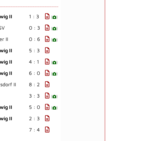
wig II
1 : 3
(
)
SV
0 : 3
(
)
r II
0 : 6
(
)
wig II
5 : 3
wig II
4 : 1
(
)
wig II
6 : 0
(
)
dorf II
8 : 2
3 : 3
(
)
wig II
5 : 0
(
)
wig II
2 : 3
7 : 4