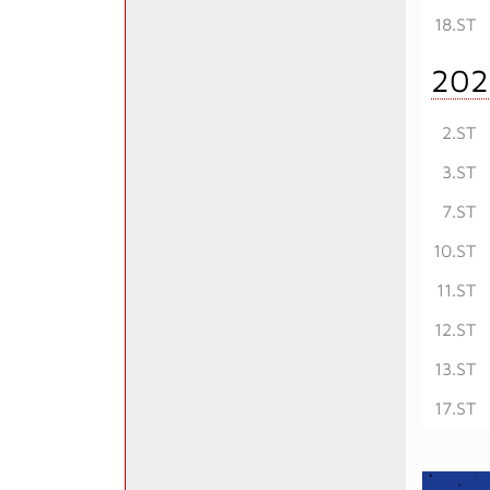
18.ST
202
2.ST
3.ST
7.ST
10.ST
11.ST
12.ST
13.ST
17.ST