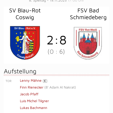
8. Spieltag - 19.11.2025
17:00 Uhr
SV Blau-Rot
FSV Bad
Coswig
Schmiedeberg
2
:
8
(0
:
6)
Aufstellung
Lenny Mähne
TOR
C
Finn Rienecker
(
8' Adam Al Nakrat
)
Jacob Pfaff
Luis Michel Tilgner
Lukas Bachmann