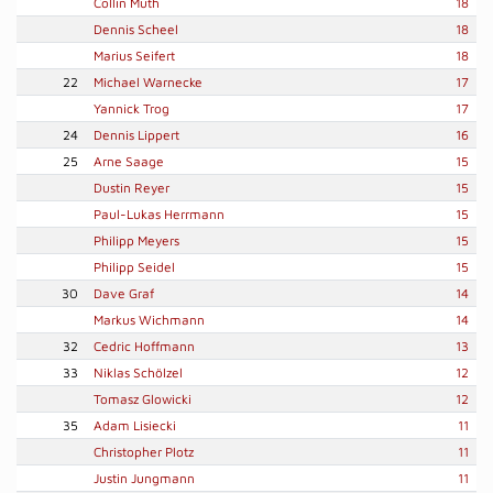
Collin Muth
18
Dennis Scheel
18
Marius Seifert
18
22
Michael Warnecke
17
Yannick Trog
17
24
Dennis Lippert
16
25
Arne Saage
15
Dustin Reyer
15
Paul-Lukas Herrmann
15
Philipp Meyers
15
Philipp Seidel
15
30
Dave Graf
14
Markus Wichmann
14
32
Cedric Hoffmann
13
33
Niklas Schölzel
12
Tomasz Glowicki
12
35
Adam Lisiecki
11
Christopher Plotz
11
Justin Jungmann
11