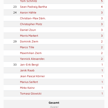
Tom Schmitz
5
23
Sean Padraig Bartha
4
24
Aaron Hähle
3
Christian-Max Däm.
3
Christopher Plotz
3
Daniel Zoun
3
Morris Markert
3
29
Dominik Ziem
2
Marco Tille
2
Maximilian Ziem
2
Yannick Alexander.
2
33
Jan-Erik Bergt
1
Janik Raab
1
Jean Pascal Körner
1
Marius Seifert
1
Mirko Kainz
1
Tomasz Glowicki
1
Gesamt
(Spiele)