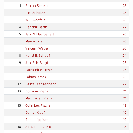
1
Fabian Scheller
28
Tim Schölzel
28
Willi Seefeld
28
4
Hendrik Barth
27
5
Jan-Niklas Seifert
26
Marco Tille
26
Vincent Weber
26
8
Hendrik Schaaf
24
9
Jan-Erik Bergt
23
Tarek Elias Löwe
23
Tobias Ristok
23
12
Pascal Kanzenbach
22
13
Dominik Ziem
21
Maximilian Ziem
21
15
Colin Luc Fischer
19
Daniel Klauß
19
Robin Lippisch
19
18
Alexander Ziem
18