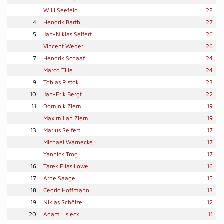
Willi Seefeld
28
4
Hendrik Barth
27
5
Jan-Niklas Seifert
26
Vincent Weber
26
7
Hendrik Schaaf
24
Marco Tille
24
9
Tobias Ristok
23
10
Jan-Erik Bergt
22
11
Dominik Ziem
19
Maximilian Ziem
19
13
Marius Seifert
17
Michael Warnecke
17
Yannick Trog
17
16
Tarek Elias Löwe
16
17
Arne Saage
15
18
Cedric Hoffmann
13
19
Niklas Schölzel
12
20
Adam Lisiecki
11