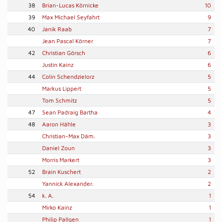
38
Brian-Lucas Körnicke
10
39
Max Michael Seyfahrt
9
40
Janik Raab
7
Jean Pascal Körner
7
42
Christian Görsch
6
Justin Kainz
6
44
Colin Schendzielorz
5
Markus Lippert
5
Tom Schmitz
5
47
Sean Padraig Bartha
4
48
Aaron Hähle
3
Christian-Max Däm.
3
Daniel Zoun
3
Morris Markert
3
52
Brain Kuschert
2
Yannick Alexander.
2
54
k. A.
1
Mirko Kainz
1
Philip Pallgen
1