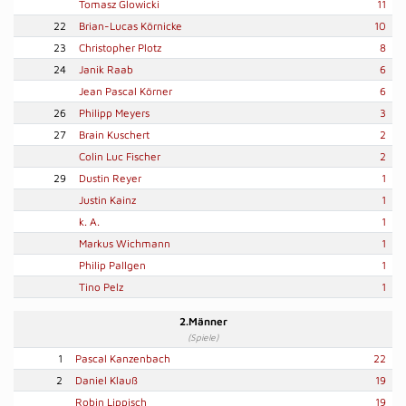
Tomasz Glowicki
11
22
Brian-Lucas Körnicke
10
23
Christopher Plotz
8
24
Janik Raab
6
Jean Pascal Körner
6
26
Philipp Meyers
3
27
Brain Kuschert
2
Colin Luc Fischer
2
29
Dustin Reyer
1
Justin Kainz
1
k. A.
1
Markus Wichmann
1
Philip Pallgen
1
Tino Pelz
1
2.Männer
(Spiele)
1
Pascal Kanzenbach
22
2
Daniel Klauß
19
Robin Lippisch
19