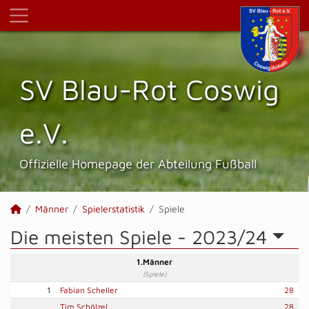
SV Blau-Rot Coswig
e.V.
Offizielle Homepage der Abteilung Fußball
Männer
Spielerstatistik
Spiele
Die meisten Spiele -
2023/24
1.Männer
(Spiele)
1
Fabian Scheller
28
Tim Schölzel
28