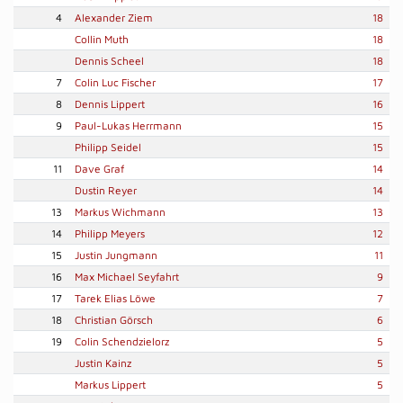
4
Alexander Ziem
18
Collin Muth
18
Dennis Scheel
18
7
Colin Luc Fischer
17
8
Dennis Lippert
16
9
Paul-Lukas Herrmann
15
Philipp Seidel
15
11
Dave Graf
14
Dustin Reyer
14
13
Markus Wichmann
13
14
Philipp Meyers
12
15
Justin Jungmann
11
16
Max Michael Seyfahrt
9
17
Tarek Elias Löwe
7
18
Christian Görsch
6
19
Colin Schendzielorz
5
Justin Kainz
5
Markus Lippert
5