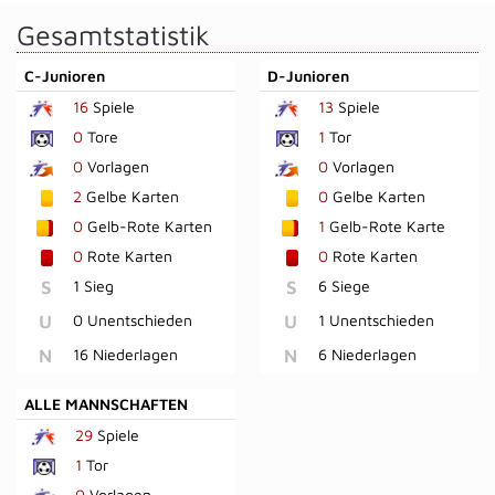
Gesamtstatistik
C-Junioren
D-Junioren
16
Spiele
13
Spiele
0
Tore
1
Tor
0
Vorlagen
0
Vorlagen
2
Gelbe Karten
0
Gelbe Karten
0
Gelb-Rote Karten
1
Gelb-Rote Karte
0
Rote Karten
0
Rote Karten
S
1 Sieg
S
6 Siege
U
0 Unentschieden
U
1 Unentschieden
N
16 Niederlagen
N
6 Niederlagen
ALLE MANNSCHAFTEN
29
Spiele
1
Tor
0
Vorlagen